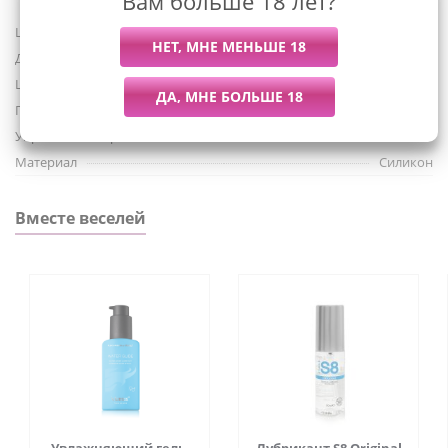
Вам больше 18 лет?
Технология SenseMotion™ позволяет использовать
Штрих-код
7350022277526
чувствительный к движениям пульт управления, чтобы
Для кого
усилить ощущения простым взмахом руки.
Для женщин
Цвет
Черный
Шарики сделаны из безопасного для здоровья силикона
Питание
Аккумулятор
премиального качества, подходят для любого
Управление с приложения
Нет
анатомического строения, а также полностью
Материал
Силикон
водонепроницаемы.
Вместе веселей
Применение и уход:
Перед использованием промойте игрушку теплой водой
с мягким мылом. Нанесите на игрушку лубрикант на
водной основе. Легкое скольжение во время
вагинального проникновения, а также во время
вибрации придаст процессу максимум приятных
ощущений. Используйте универсальную или
вагинальную смазку, т.к. она имеет более жидкую
консистенцию, что позволит всем участкам кожи