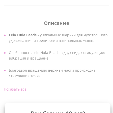
Описание
Lelo Hula Beads
- уникальные шарики для чувственного
удовольствия и тренировки вагинальных мышц.
Особенность Lelo Hula Beads в двух видах стимуляции:
вибрация и вращение.
Благодаря вращению верхней части происходит
стимуляция точки G.
Снабжены 8 режимами работы. Управление
Показать все
осуществляется с помощью беспроводного пульта
управления с технологией SenseMotion™ от LELO или
кнопок на самих шариках.
Характеристики