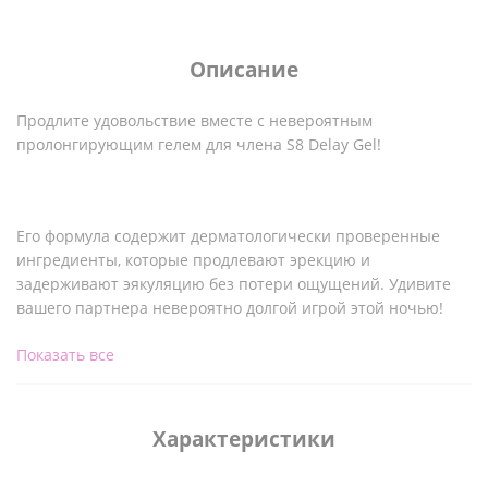
Описание
Продлите удовольствие вместе с невероятным
пролонгирующим гелем для члена S8 Delay Gel!
Его формула содержит дерматологически проверенные
ингредиенты, которые продлевают эрекцию и
задерживают эякуляцию без потери ощущений. Удивите
вашего партнера невероятно долгой игрой этой ночью!
Показать все
S8 Prolong Gel не содержит глютен, сульфатов, парабенов,
фталатов и агрессивных консервантов.
Характеристики
Состав: вода, глицерин, пентилен гликоль, lauret-9,