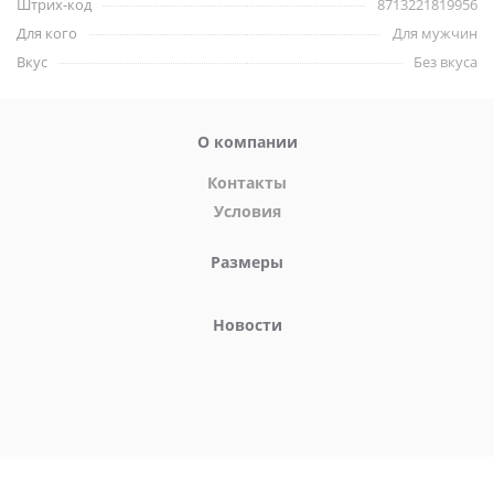
карбомер, гидроксид натрия, масло мяты кучерявой.
Штрих-код
8713221819956
Для кого
Для мужчин
Объем: 30 мл.
Вкус
Без вкуса
О компании
Контакты
Условия
Размеры
Новости