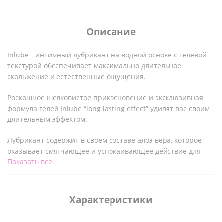
Описание
Inlube - интимный лубрикант на водной основе с гелевой
текстурой обеспечивает максимально длительное
скольжение и естественные ощущения.
Роскошное шелковистое прикосновение и эксклюзивная
формула гелей Inlube “long lasting effect” удивят вас своим
длительным эффектом.
Лубрикант содержит в своем составе алоэ вера, которое
оказывает смягчающее и успокаивающее действие для
Показать все
лучшего ухода за интимными зонами. А также обладает
интенсивным и соблазнительным ароматом зефира, не
оставляющим послевкусия.
Характеристики
Веганская формула на водной основе не содержит
парабенов, сахара и глютена.