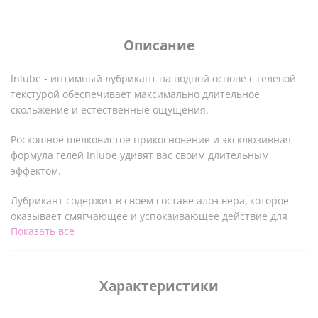
Описание
Inlube - интимный лубрикант на водной основе с гелевой
текстурой обеспечивает максимально длительное
скольжение и естественные ощущения.
Роскошное шелковистое прикосновение и эксклюзивная
формула гелей Inlube удивят вас своим длительным
эффектом.
Лубрикант содержит в своем составе алоэ вера, которое
оказывает смягчающее и успокаивающее действие для
Показать все
лучшего ухода за интимными зонами. А также обладает
интенсивным и соблазнительным ароматом клубники, не
оставляющим послевкусия.
Характеристики
Веганская формула на водной основе не содержит
парабенов, сахара и глютена.