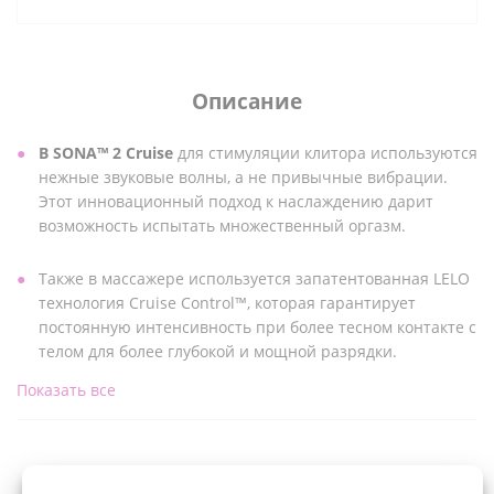
Описание
В SONA™ 2 Cruise
для стимуляции клитора используются
нежные звуковые волны, а не привычные вибрации.
Этот инновационный подход к наслаждению дарит
возможность испытать множественный оргазм.
Также в массажере используется запатентованная LELO
технология Cruise Control™, которая гарантирует
постоянную интенсивность при более тесном контакте с
телом для более глубокой и мощной разрядки.
Показать все
Sona Cruise, как и Sona исключает прямое воздействие
на клитор и охватывает на 75% больше его зоны,
включая невидимую. Для этого он использует
Характеристики
технологию SenSonic. Новое поколение звуковых волн