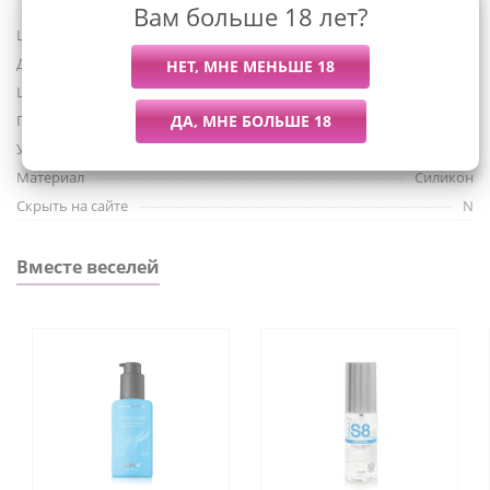
Sona 2 Cruise не вступает в непосредственный контакт с
Вам больше 18 лет?
клитором. При этом, он обеспечивается быструю, но в то
Штрих-код
7350075027932
же время мягкую стимуляцию клитора для
Для кого
Для женщин
потрясающего удовольствия.
Цвет
Черный
Питание
Аккумулятор
SONA™ 2 Cruise — это не только 12 настроек для
Управление с приложения
Нет
наслаждения и элегантный дизайн с использованием
Материал
Силикон
безопасного для здоровья силикона премиального
качества, но и по сути — лучший специалист по
Скрыть на сайте
N
стимуляции клитора. Еще более невероятная игрушка,
которая может стимулировать клитор звуком.
Вместе веселей
Обладатель премий 2019 года:
За лучший дизайн от If Design Award
Лучшая игрушка для клитора по версии журнала
Cosmopolitan