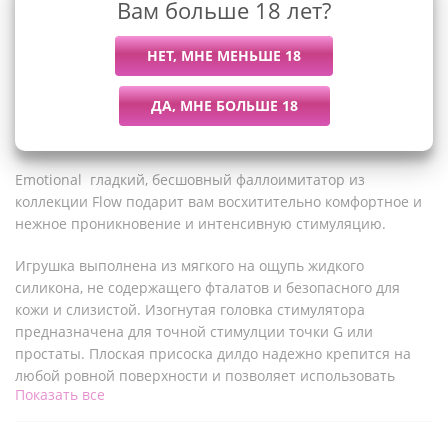
Вам больше 18 лет?
Описание
Emotional гладкий, бесшовный фаллоимитатор из
коллекции Flow подарит вам восхитительно комфортное и
нежное проникновение и интенсивную стимуляцию.
Игрушка выполнена из мягкого на ощупь жидкого
силикона, не содержащего фталатов и безопасного для
кожи и слизистой. Изогнутая головка стимулятора
предназначена для точной стимулции точки G или
простаты. Плоская присоска дилдо надежно крепится на
любой ровной поверхности и позволяет использовать
Показать все
игрушку в качестве страпона, удобно фиксируясь в
трусиках с O-ring креплением.