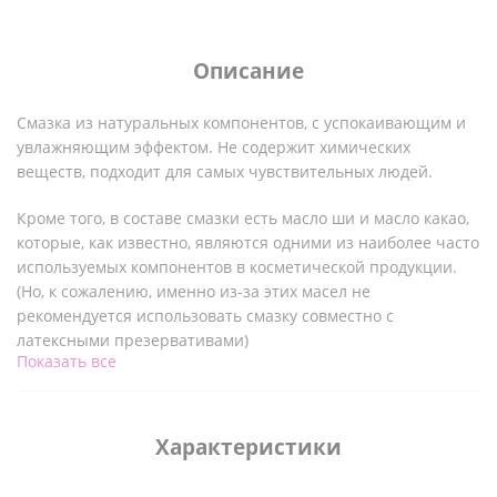
Описание
Смазка из натуральных компонентов, с успокаивающим и
увлажняющим эффектом. Не содержит химических
веществ, подходит для самых чувствительных людей.
Кроме того, в составе смазки есть масло ши и масло какао,
которые, как известно, являются одними из наиболее часто
используемых компонентов в косметической продукции.
(Но, к сожалению, именно из-за этих масел не
рекомендуется использовать смазку совместно с
латексными презервативами)
Показать все
Смазка обеспечивает прекрасное скольжение. Если вы еще
не определились с вашей любимой смазкой, закажите себе
этот пробничек, возможно, после него вы захотите взять
Характеристики
уже объем побольше.