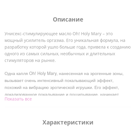
Описание
Унисекс-стимулирующее масло Oh! Holy Mary – это
мощный усилитель оргазма. Его уникальная формула, на
разработку которой ушло больше года, привела к созданию
одного из самых сильных, необычных и длительных
стимуляторов на рынке.
Одна капля Oh! Holy Mary, нанесенная на эрогенные зоны,
вызывает очень интенсивный покалывающий эффект,
похожий на вибрацию эротической игрушки. Его эффект,
локализованное покалывание и пощипывание, начинает
Показать все
ощущаться уже через 15-30 секунд после нанесения и может
длиться в некоторых случаях до 45 минут.
Oh! Holy Mary Pleasure Oil: мощный стимулятор, действие
Характеристики
которого основано не на создании холода или тепла, а на
интенсивном и продолжительном эффекте вибрации.