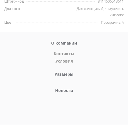
Штрих-код
8414606513611
Идеальное дополнение для использования вместе с Oh! Holy
Для кого
Для женщин, Для мужчин,
Mary Sliding Gel.
Унисекс
Цвет
Прозрачный
Главные особенности и характеристики:
О компании
Масло с вибрирующим эффектом для интимных зон.
Высокая интенсивность вибрации.
Контакты
Большая продолжительность (до 45 мин).
Условия
На основе натуральных ингредиентов.
Не содержит парабенов.
Размеры
Без сахара, без глютена и на 100% веганский.
Объем 6 мл.
Новости
Бренд Nuei cosmetics (Испания).
Как использовать
Нанесите 1 каплю и аккуратно вотрите в кожу. Через 15–30