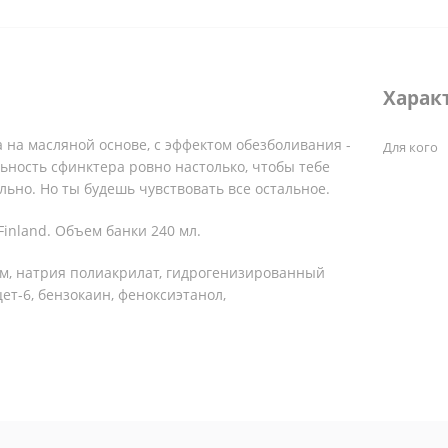
Харак
 на масляной основе, с эффектом обезболивания -
Для кого
ьность сфинктера ровно настолько, чтобы тебе
льно. Но ты будешь чувствовать все остальное.
Finland. Объем банки 240 мл.
м, натрия полиакрилат, гидрогенизированный
ет-6, бензокаин, феноксиэтанол,
меет право менять дизайн упаковки от партии к