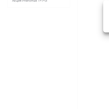
Акция Pheromax 1+1=3!