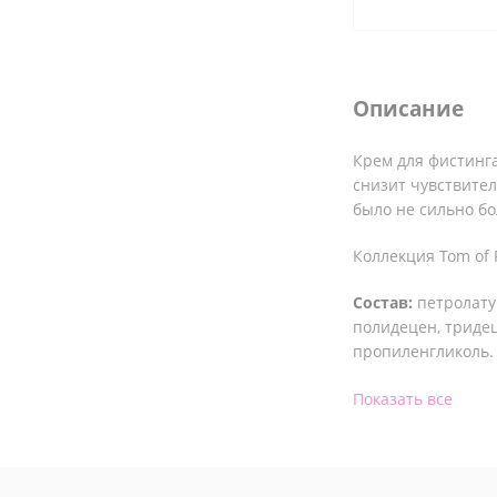
Описание
Крем для фистинга
снизит чувствител
было не сильно бо
Коллекция Tom of 
Состав:
петролату
полидецен, тридец
пропиленгликоль.
* Производитель и
Показать все
партии.