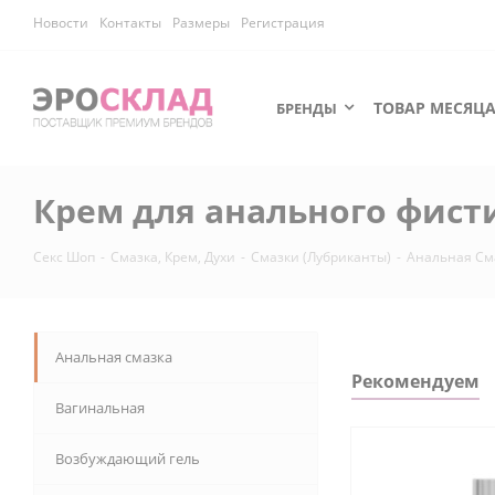
Новости
Контакты
Размеры
Регистрация
ТОВАР МЕСЯЦ
БРЕНДЫ
Крем для анального фистинг
Секс Шоп
-
Смазка, Крем, Духи
-
Смазки (Лубриканты)
-
Анальная См
Анальная смазка
Рекомендуем
Вагинальная
Возбуждающий гель