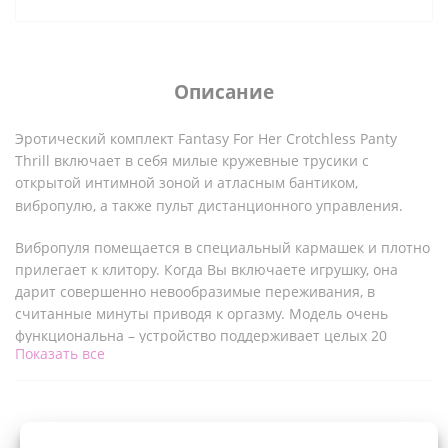
Описание
Эротический комплект
Fantasy For Her Crotchless Panty
Thrill
включает в себя милые кружевные трусики с
открытой интимной зоной и атласным бантиком,
вибропулю, а также пульт дистанционного управления.
Вибропуля помещается в специальный кармашек и плотно
прилегает к клитору. Когда Вы включаете игрушку, она
дарит совершенно невообразимые переживания, в
считанные минуты приводя к оргазму. Модель очень
функциональна – устройство поддерживает целых 20
Показать все
режимов стимуляции.
Характеристики:
Характеристики