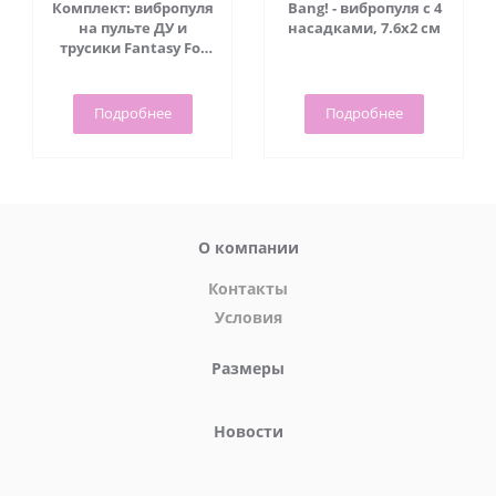
Комплект: вибропуля
Bang! - вибропуля с 4
на пульте ДУ и
насадками, 7.6х2 см
трусики Fantasy For
Her Crotchless Panty -
Pipedream
Подробнее
Подробнее
О компании
Контакты
Условия
Размеры
Новости