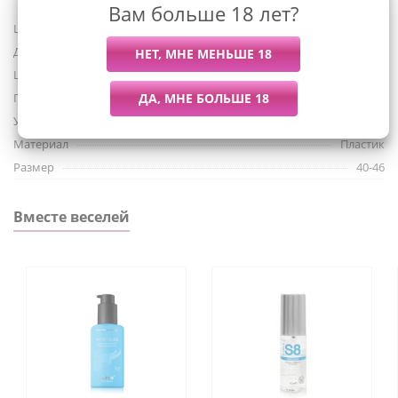
Вам больше 18 лет?
Размеры вибропули 7,5 х 2 см.
Штрих-код
603912752175
Для питания необходимы 2 батарейки типа ААА и 3
Для кого
Для женщин
элемента LR44.
Цвет
Фиолетовый
Трусики подходят для обладательницы талии 76 см-107
Питание
Батарейки
см (размеры 40-46).
Управление с приложения
Нет
Материал трусиков - полиэстер.
Материал
Пластик
Размер
40-46
Вместе веселей