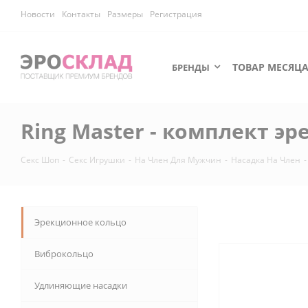
Новости
Контакты
Размеры
Регистрация
ТОВАР МЕСЯЦ
БРЕНДЫ
Ring Master - комплект э
Секс Шоп
-
Секс Игрушки
-
На Член Для Мужчин
-
Насадка На Член
-
Эрекционное кольцо
Виброкольцо
Удлиняющие насадки