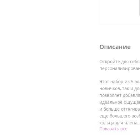
Описание
Откройте для себя
персонализирован
Этот набор из 5 э
новичков, так и д
позволяет добавля
идеальное ощущен
и больше оттягив
еще большего возб
кольца для члена,
Показать все
чувствительным.