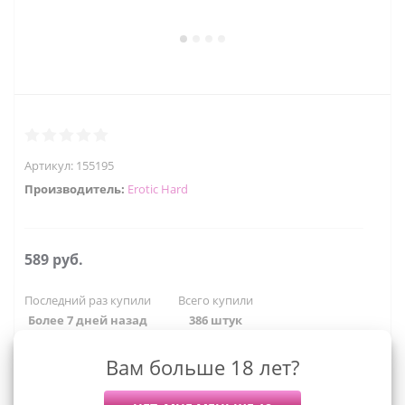
Артикул:
155195
Производитель:
Erotic Hard
589
руб.
Последний раз купили
Всего купили
Более 7 дней назад
386 штук
Мы работаем с организациями и ИП.
Вам больше 18 лет?
Войти, чтобы увидеть оптовые цены