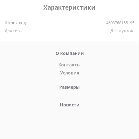
поддержания уровня тестостерона и репродуктивной
Характеристики
функции
улучшения настроения, работоспособности и
Штрих-код
уменьшения депрессивных состояний
4603768155195
Для кого
Для мужчин
Рекомендации по применению:
для достижения
возбуждения и сексуальной активности принять 2 капсулы
Капсулы
за 30-40 минут до предполагаемой близости.
О компании
имеют накопительный эффект, можно принимать курсом не
Контакты
более 2 капсул в день.
Условия
Не рекомендуется принимать:
Размеры
при индивидуальной непереносимости компонентов,
повышенной возбудимости, бессонице, артериальной
Новости
гипертензии
превышать рекомендуемую дозу 2 капсулы в сутки
принимать одновременно с алкоголем
Состав:
экстракты горянки, красного корня, кордицепса,