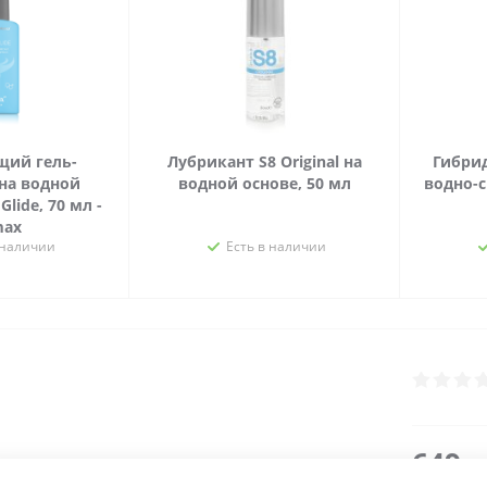
ий гель-
Лубрикант S8 Original на
Гибри
на водной
водной основе, 50 мл
водно-
Glide, 70 мл -
max
 наличии
Есть в наличии
649
р