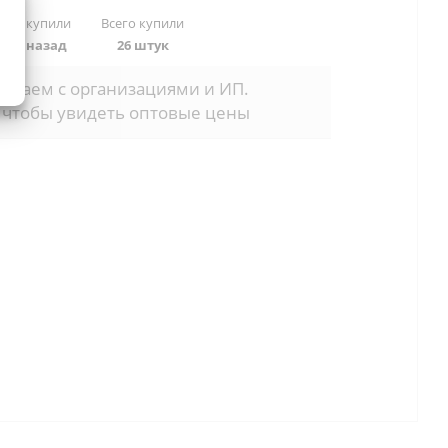
 раз купили
Всего купили
дней назад
26 штук
отаем с организациями и ИП.
 чтобы увидеть оптовые цены