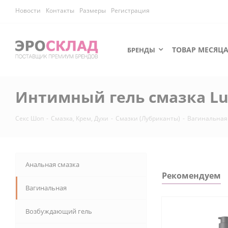
Новости
Контакты
Размеры
Регистрация
ТОВАР МЕСЯЦ
БРЕНДЫ
Интимный гель смазка Lub
Секс Шоп
-
Смазка, Крем, Духи
-
Смазки (Лубриканты)
-
Вагинальная
Анальная смазка
Рекомендуем
Вагинальная
Возбуждающий гель