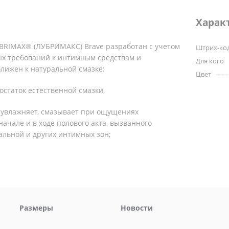
Харак
BRIMAX® (ЛУБРИМАКС) Brave разработан с учетом
Штрих-ко
х требований к интимным средствам и
Для кого
лижен к натуральной смазке:
Цвет
остаток естественной смазки,
 увлажняет, смазывает при ощущениях
начале и в ходе полового акта, вызванного
альной и других интимных зон;
горло и не оставляет послевкусия;
едов на одежде и белье, легко смывается водой;
стественное удовольствие благодаря густой и
Размеры
Новости
льзящей текстуре;