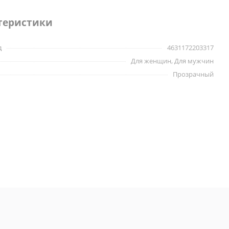
теристики
д
4631172203317
Для женщин, Для мужчин
Прозрачный