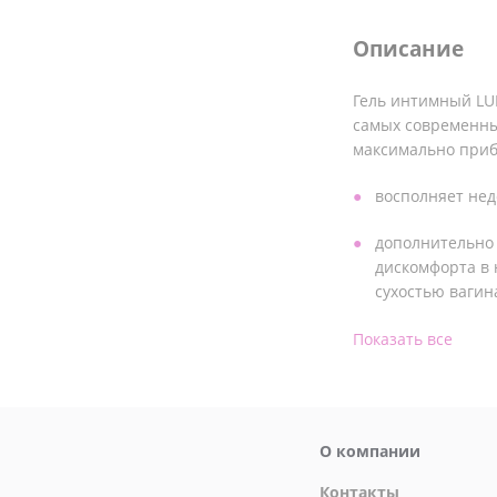
Описание
Гель интимный LU
самых современны
максимально приб
восполняет нед
дополнительно
дискомфорта в 
сухостью вагин
не раздражает 
Показать все
не оставляет сл
обеспечивает е
О компании
уникальной ско
Контакты