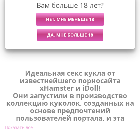
Вам больше 18 лет?
Описание
Идеальная секс кукла от
известнейшего порносайта
xHamster и iDoll!
Они запустили в производство
коллекцию куколок, созданных на
основе предпочтений
пользователей портала, и эта
коллекция получила название
Показать все
xHamsterina!