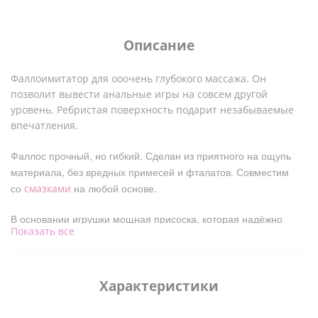
Описание
Фаллоимитатор для ооочень глубокого массажа. Он
позволит вывести анальные игры на совсем другой
уровень. Ребристая поверхность подарит незабываемые
впечатления.
Фаллос прочный, но гибкий. Сделан из приятного на ощупь
материала, без вредных примесей и фталатов. Совместим
со
на любой основе.
смазками
В основании игрушки мощная присоска, которая надёжно
Показать все
крепиться на любой поверхности.
Характеристики:
Характеристики
Длина общая: 50.8 см
Длина рабочая: 48.2 см