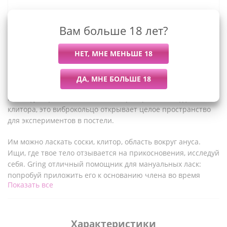
Вам больше 18 лет?
Описание
Кольцо Gring это идеальный вариант для новичка в мире
секс-девайсов. Элегантный, милый, но в то же время
многофункциональный мини-вибратор на палец для
клитора, это виброкольцо открывает целое пространство
для экспериментов в постели.
Им можно ласкать соски, клитор, область вокруг ануса.
Ищи, где твое тело отзывается на прикосновения, исследуй
себя. Gring отличный помощник для мануальных ласк:
попробуй приложить его к основанию члена во время
Показать все
минета или надеть на палец для фингеринга.
У Gvibe Gring XL рокочущий мотор нового поколения,
которые дает не поверхностные, а глубокие сильные
Характеристики