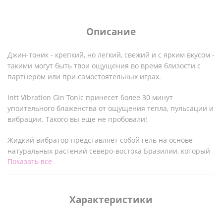
Описание
Джин-тоник - крепкий, но легкий, свежий и с ярким вкусом -
такими могут быть твои ощущения во время близости с
партнером или при самостоятельных играх.
Intt Vibration Gin Tonic принесет более 30 минут
упоительного блаженства от ощущения тепла, пульсации и
вибрации. Такого вы еще не пробовали!
Жидкий вибратор представляет собой гель на основе
натуральных растений северо-востока Бразилии, который
Показать все
при нанесении на интимную область обеспечивает
ощущение вибрации, пульсации и возбуждения выводя
момент интимности на новый уровень.
Характеристики
Жидкий вибратор - это теплые волны и невероятная
энергия, которая обеспечивает 30 и более минут