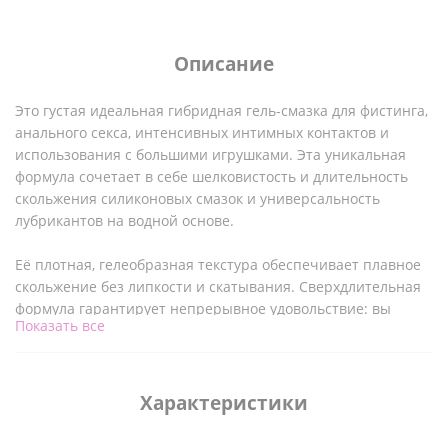
Описание
Это густая идеальная гибридная гель-смазка для фистинга,
анального секса, интенсивных интимных контактов и
использования с большими игрушками. Эта уникальная
формула сочетает в себе шелковистость и длительность
скольжения силиконовых смазок и универсальность
лубрикантов на водной основе.
Её плотная, гелеобразная текстура обеспечивает плавное
скольжение без липкости и скатывания. Сверхдлительная
формула гарантирует непрерывное удовольствие: вы
Показать все
избегаете частого повторного нанесения и вместо этого
можете сосредоточиться на текущем моменте. Смазка не
имеет запаха, отдушек и не содержит жиров и масел, не
оставляет пятен и легко смывается теплой водой с мылом.
Характеристики
Совместима с презервативами и игрушками из любых
материалов, что делает ее безопасным и надежным