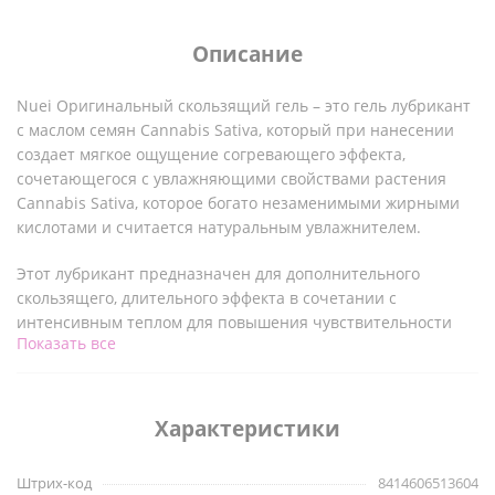
Описание
Nuei Оригинальный скользящий гель – это гель лубрикант
с маслом семян Cannabis Sativa, который при нанесении
создает мягкое ощущение согревающего эффекта,
сочетающегося с увлажняющими свойствами растения
Cannabis Sativa, которое богато незаменимыми жирными
кислотами и считается натуральным увлажнителем.
Этот лубрикант предназначен для дополнительного
скользящего, длительного эффекта в сочетании с
интенсивным теплом для повышения чувствительности
Показать все
эрогенных зон .
Он создан на основе натуральных ингредиентов и
полностью совместим с латексом, презервативами,
Характеристики
эротическими игрушками всех видов, включая силикон.
Штрих-код
8414606513604