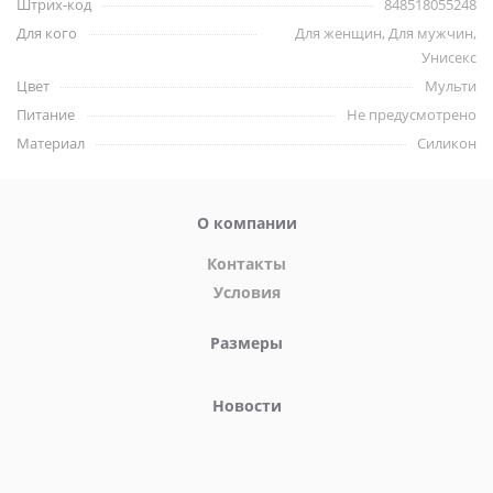
Штрих-код
848518055248
Ключевые особенности и
Для кого
Для женщин, Для мужчин,
характеристики:
Унисекс
Цвет
Мульти
Премиальный силикон
Питание
Не предусмотрено
Мощная присоска
Материал
Силикон
Общая длина: 18.5 см
Длина без присоски: 15.2 см
Диаметр: от 4.6 см до 5.8 см
О компании
Размер вкладок 3.8х2.5 см
Контакты
Совместим с трусиками для страпона
Условия
Бренд Creature Cocks
Размеры
Новости