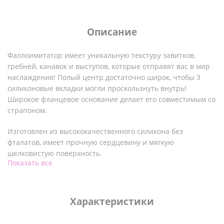
Описание
Фаллоимитатор имеет уникальную текстуру завитков,
гребней, канавок и выступов, которые отправят вас в мир
наслаждения! Полый центр достаточно широк, чтобы 3
силиконовые вкладки могли проскользнуть внутрь!
Широкое фланцевое основание делает его совместимым со
страпоном.
Изготовлен из высококачественного силикона без
фталатов, имеет прочную сердцевину и мягкую
шелковистую поверхность.
Показать все
После окончания игры вымойте фаллоимитатор теплой
водой с мылом и очистите его с помощью средства для
чистки игрушек. Вытрите насухо и храните в прохладном,
Характеристики
темном месте, защищенном от прямых солнечных лучей.