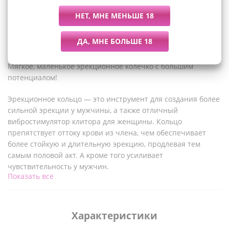
Описание
Мягкое, маленькое эрекционное колечко с большим
потенциалом!
Эрекционное кольцо — это инструмент для создания более
сильной эрекции у мужчины, а также отличный
вибростимулятор клитора для женщины. Кольцо
препятствует оттоку крови из члена, чем обеспечивает
более стойкую и длительную эрекцию, продлевая тем
самым половой акт. А кроме того усиливает
чувствительность у мужчин.
Показать все
Заряда вибропули хватает на примерно пол часа
беспрерывной работы. Вибростимулятор клитора покрыт
маленькими мягкими пупырышками для дополнительной
Характеристики
стимуляции даже без вибрации.