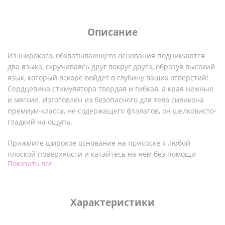
Описание
Из широкого, обхватывающего основания поднимаются
два языка, скручиваясь друг вокруг друга, образуя высокий
язык, который вскоре войдет в глубину ваших отверстий!
Сердцевина стимулятора твердая и гибкая, а края нежные
и мягкие. Изготовлен из безопасного для тела силикона
премиум-класса, не содержащего фталатов, он шелковисто-
гладкий на ощупь.
Прижмите широкое основание на присоске к любой
плоской поверхности и катайтесь на нем без помощи
Показать все
рук! Используйте много смазки на водной основе и
наслаждайтесь обхватом и ощущениями от этого
фаллоимитатора уникальной формы!
Характеристики
После окончания игры вымойте фаллоимитатор теплой
водой с мылом и очистите его с помощью средства для