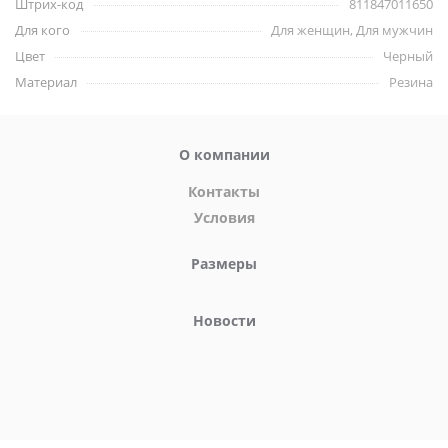
Штрих-код
811847011650
Материалы: ПВХ и полипропилен
Для кого
Для женщин, Для мужчин
Вмещает 296 мл
Цвет
Черный
Бренд Clean Stream
Материал
Резина
О компании
Контакты
Условия
Размеры
Новости