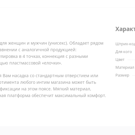
Харак
для женщин и мужчин (унисекс). Обладает рядом
Штрих-ко
авнении с аналогичной продукцией:
Для кого
лировка в 4 точках, коннекция с разными
Цвет
щью пластмассовой «елочки».
Материал
Размер
 Вам насадка со стандартным отверстием или
ортимента любого интим магазина может быть
фиксации на этом поясе. Мягкий материал,
ная платформа обеспечит максимальный комфорт.
ики:
основе многолетнего опыта и рекомендаций