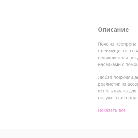
Описание
Пояс из неопрена 
преимуществ в ср
великолепная регу
насадками с помо
Любая подходящая
реалистик из асс
использована для 
полужесткая опор
Показать все
Характерист
Разработан на 
покупателей.