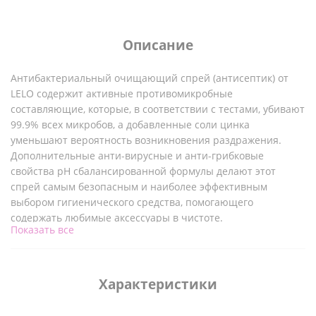
Описание
Антибактериальный очищающий спрей (антисептик) от
LELO содержит активные противомикробные
составляющие, которые, в соответствии с тестами, убивают
99.9% всех микробов, а добавленные соли цинка
уменьшают вероятность возникновения раздражения.
Дополнительные анти-вирусные и анти-грибковые
свойства рН сбалансированной формулы делают этот
спрей самым безопасным и наиболее эффективным
выбором гигиенического средства, помогающего
содержать любимые аксессуары в чистоте.
Показать все
Инструкция: Нанесите спрей на поверхность аксессуара,
оставьте на 5 секунд и затем вытрите насухо кусочком
ткани, не оставляющей ворса, или полотенцем. Благодаря
безопасной формуле, спрей не нужно смывать водой. Он
Характеристики
подходит для использования с силиконовыми, резиновыми
и латексными изделиями.
Не использовать с секс