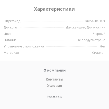
основании находится удобная ручка-кольцо для безопасного
Характеристики
извлечения.
Для более приятного проникновения - используй смазки на
Штрих-код
848518016874
силиконовой основе.
Для кого
Для женщин, Для мужчин
Цвет
Черный
Удобное кольцо
Питание
Не предусмотрено
Длинная цепочка
Управление с приложения
Нет
Длина - 35 см
Материал
Силикон
Диаметр - 2 см
Вес - 140 гр
Материал - силикон
О компании
Бренд Greygasms
Контакты
Условия
Размеры