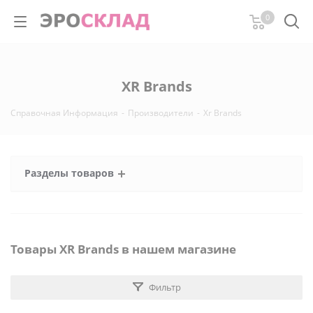
0
XR Brands
Справочная Информация
-
Производители
-
Xr Brands
Разделы товаров
Товары XR Brands в нашем магазине
Фильтр