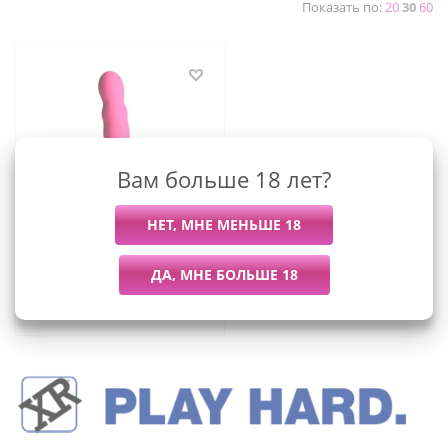
Показать по:
20
30
60
Вам больше 18 лет?
Squeeze-It - мягкий,
гибкий волнистый
фаллоимитатор, 18.3х4.1
см
3 379
руб.
/шт