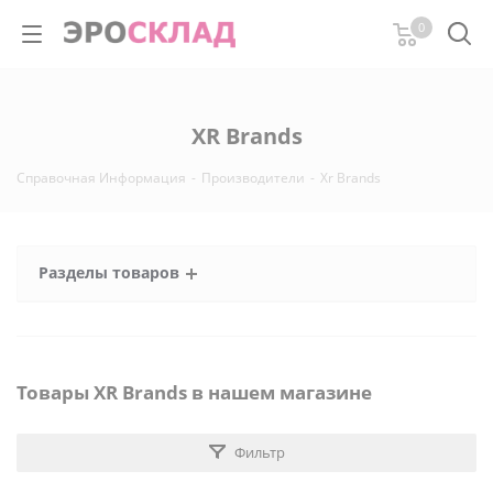
0
XR Brands
Справочная Информация
-
Производители
-
Xr Brands
Разделы товаров
Товары XR Brands в нашем магазине
Фильтр