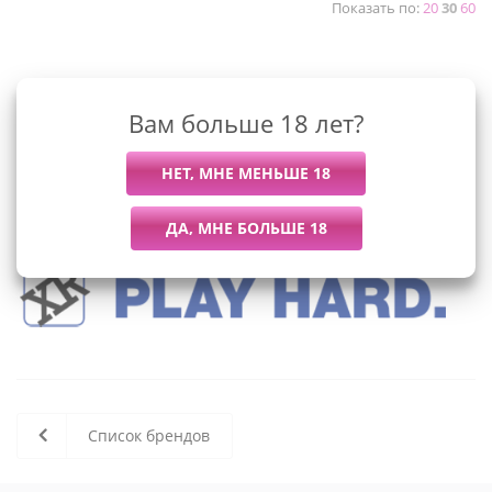
Показать по:
20
30
60
К сожалению, раздел пуст
Вам больше 18 лет?
В данный момент нет активных
товаров
Список брендов