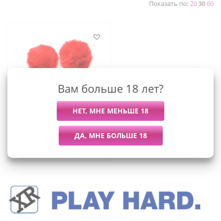
Показать по:
20
30
60
Вам больше 18 лет?
Charmed Pom Pom -
Зажимы для сосков, 11.4
см
1 099
руб.
/шт