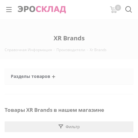
0
XR Brands
Справочная Информация
-
Производители
-
Xr Brands
Разделы товаров
Товары XR Brands в нашем магазине
Фильтр