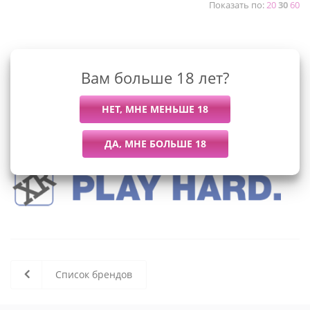
Показать по:
20
30
60
К сожалению, раздел пуст
Вам больше 18 лет?
В данный момент нет активных
товаров
Список брендов