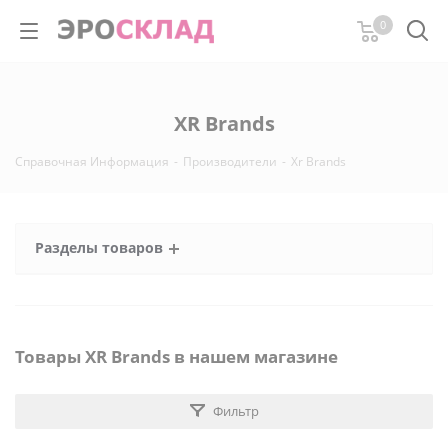
0
XR Brands
Справочная Информация
-
Производители
-
Xr Brands
Разделы товаров
Товары XR Brands в нашем магазине
Фильтр