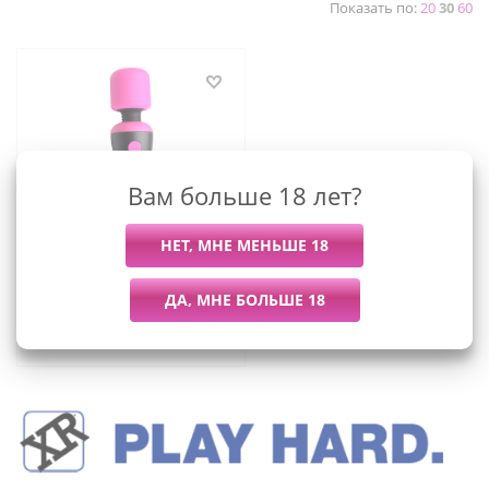
Показать по:
20
30
60
Вам больше 18 лет?
Bang! - мини-
вибромассажер для
клитора, 11х3 см
2 809
руб.
/шт