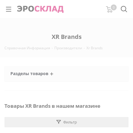
0
XR Brands
Справочная Информация
-
Производители
-
Xr Brands
Разделы товаров
Товары XR Brands в нашем магазине
Фильтр