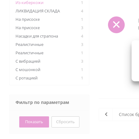
Из киберкожи
1
ЛИКВИДАЦИЯ СКЛАДА
4
На присоске
1
На присоске
3
Насадки для страпона
4
Реалистичные
3
Реалистичные
1
С вибрацией
3
С мошонкой
1
С ротацией
1
Фильтр по параметрам
Список б
Сбросить