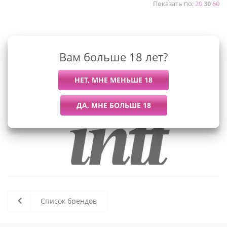
Показать по:
20
30
60
К сожалению, раздел пуст
Вам больше 18 лет?
В данный момент нет активных
товаров
Список брендов