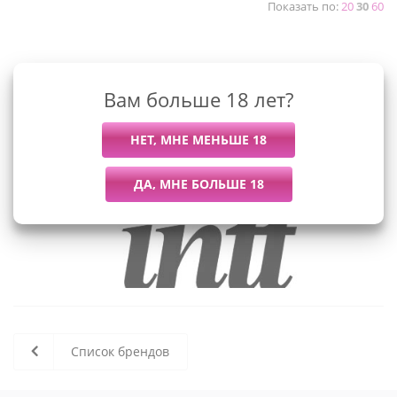
Показать по:
20
30
60
К сожалению, раздел пуст
Вам больше 18 лет?
В данный момент нет активных
товаров
Список брендов