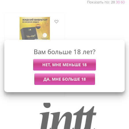
Показать по:
20
30
60
Вам больше 18 лет?
Intt Vibration Vodka -
Жидкий интимный гель с
эффектом вибрации
Водка, 15 мл
2 195
руб.
/шт