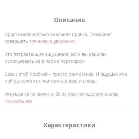
Описание
Просто невероятная анальная пробка, способная
совершать
толчковые движения
.
Это потрясающие ощущения, если вы решили
использовать её в паре с партнером!
Секс с этой пробкой – просто фантастика. И ощущения с
ней вы захотите повторять вновь и вновь.
Игрушка эргономична. Её основание сделано в виде
полумесяца, повторяющего изгибы тела. Её можно даже
Показать все
носить под одеждой
.
Пробкой можно управлять дистанционно с помощью
Характеристики
пульта.