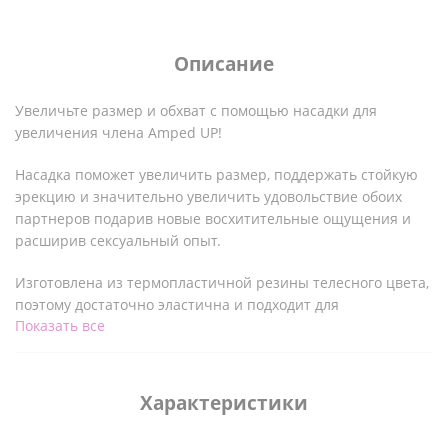
Описание
Увеличьте размер и обхват с помощью насадки для
увеличения члена Amped UP!
Насадка поможет увеличить размер, поддержать стойкую
эрекцию и значительно увеличить удовольствие обоих
партнеров подарив новые восхитительные ощущения и
расширив сексуальный опыт.
Изготовлена из термопластичной резины телесного цвета,
поэтому достаточно эластична и подходит для
Показать все
большинства стандартных размеров пенисов.
Просто вставьте член в полый рукав насадки и наденьте
прикрепленное кольцо на мошонку. Эта насадка
Характеристики
увеличивает длину и объем вашего члена, а внутренняя
часть полой насадки покрыта рельефными выступами для