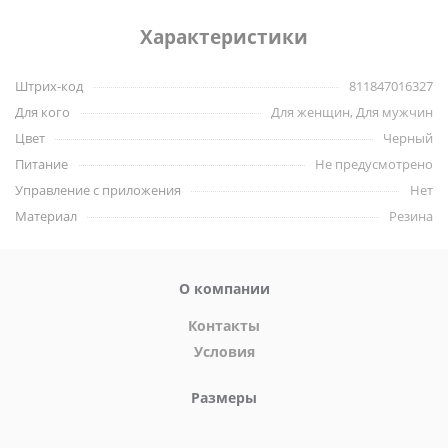
Характеристики:
Характеристики
Длина 6,7 см
Внутренний диаметр отверстия 2,8 см
Штрих-код
811847016327
Диаметр колбы 4,3 см
Для кого
Для женщин, Для мужчин
Материал: резина
Цвет
Черный
Бренд Size Matters
Питание
Не предусмотрено
Управление с приложения
Нет
Материал
Резина
О компании
Контакты
Условия
Размеры