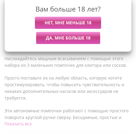
Вам больше 18 лет?
Описание
Наслаждайтесь мощным всасыванием с помощью этого
набора из 3 маленьких помпочек для клитора или сосков.
Просто поставьте их на любую область, которую хотите
простимулировать, чтобы повысить чувствительность и
никаких дополнительных насосов или аксессуаров не
требуется.
Эти автономные помпочки работают с помощью простого
поворота круглой ручки сверху. Бесшумные, простые и
Показать все
незаметные, эти присоски можно взять с собой и
использовать практически в любом случае для быстрой и