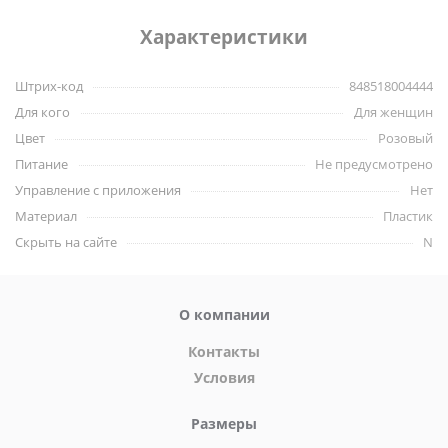
приятной стимуляции.
Характеристики
Внутренняя смазка обеспечивает плавное движение и
прочное уплотнение, обеспечивающее невероятно
Штрих-код
848518004444
мощное всасывание.
Для кого
Для женщин
Цвет
Розовый
Характеристики:
Питание
Не предусмотрено
Управление с приложения
Нет
Диаметр отверстия 1.9 см
Материал
Пластик
Длина трубки 5.9 см
Скрыть на сайте
N
Длина всего изделия 10 см
Материал: АБС-пластик
Цвет: прозрачный
О компании
Бренд Size Matters
Контакты
Условия
Размеры