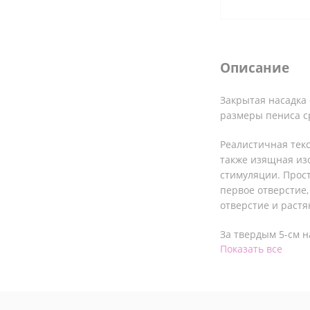
Описание
Закрытая насадка
размеры пениса ср
Реалистичная текс
также изящная из
стимуляции. Прост
первое отверстие
отверстие и растя
За твердым 5-см н
Показать все
обеспечивающая п
изготовлено из мя
растягивается и л
состоянии слабой 