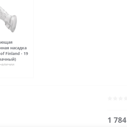
ающая
нная насадка
of Finland - 19
рачный)
 наличии
1 78