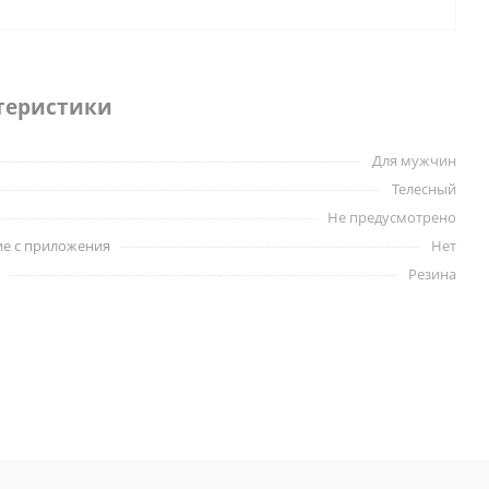
теристики
Для мужчин
Телесный
Не предусмотрено
е с приложения
Нет
Резина