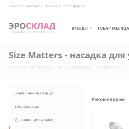
Новости
Контакты
Размеры
Регистрация
ТОВАР МЕСЯЦ
БРЕНДЫ
Size Matters - насадка дл
Секс Шоп
-
Секс Игрушки
-
На Член Для Мужчин
-
Насадка На Член
-
Эрекционное кольцо
Рекомендуем
Виброкольцо
Удлиняющие насадки