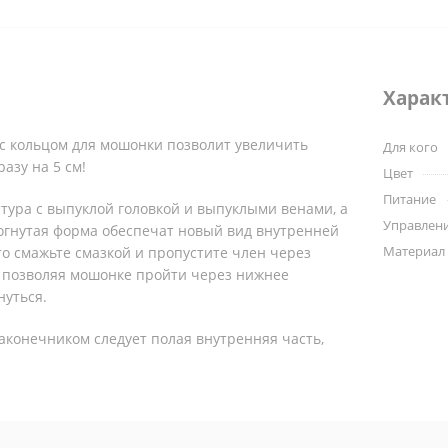
Харак
 с кольцом для мошонки позволит увеличить
Для кого
азу на 5 см!
Цвет
Питание
тура с выпуклой головкой и выпуклыми венами, а
Управлени
огнутая форма обеспечат новый вид внутренней
Материал
о смажьте смазкой и пропустите член через
, позволяя мошонке пройти через нижнее
нуться.
аконечником следует полая внутренняя часть,
лотную и надежную посадку. Изделие
гкого, эластичного материала, хорошо
егко надевается на пенис, находящийся в
эрекции, и мошонку.