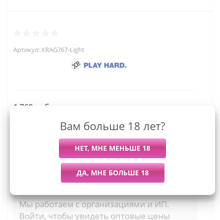
Артикул:
XRAG767-Light
1 769
руб.
Вам больше 18 лет?
Последний раз купили
Всего купили
Более 7 дней назад
44 штуки
Мы работаем с организациями и ИП.
Войти, чтобы увидеть оптовые цены