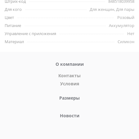
Штрих-код
848518039958
Поймайте ее, пока она стирает, моет посуду или выполняет
Для кого
Для женщин, Для пары
другие домашние дела, и дайте ей возможность весело и
Цвет
Розовый
непринужденно развлечься. Чувствуете себя немного
смелым? Экипируйтесь и отправляйтесь на прогулку и
Питание
Аккумулятор
испытайте острые ощущения!
Управление с приложения
Нет
Материал
Силикон
Прилагаемую атласную повязку для глаз можно использовать
в спальне - используйте в тандеме с трусиками и пулей, чтобы
усилить чувства вашей возлюбленной и поднять её
О компании
удовольствие на новую высоту.
Контакты
Бархатистая вибропуля изготовлена из шелковистого
Условия
силикона, не содержит фталатов и безопасна для тела.
Используйте только лубриканты на водной основе и заряжайте
Размеры
с помощью прилагаемого USB-кабеля для зарядки. Благодаря
водонепроницаемости IPX7 эту пулю легко чистить и можно
Новости
принимать душ.
Характеристики: