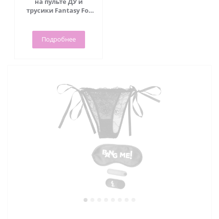
на пульте ДУ и
трусики Fantasy For
Her Crotchless Panty -
Pipedream
Подробнее